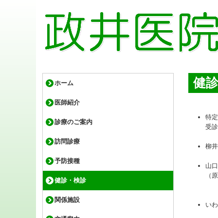
健
ホーム
医師紹介
特定
診療のご案内
受診
訪問診療
柳井
予防接種
山口
（原
健診・検診
関係施設
いわ