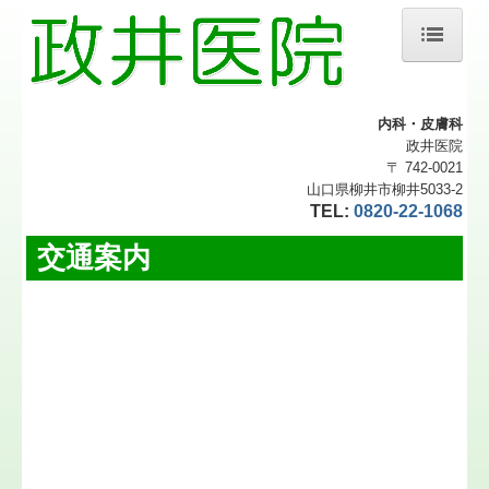
ホーム
内科・皮膚科
医師紹介
政井医院
〒 742-0021
診療のご案内
山口県柳井市柳井5033-2
TEL:
0820-22-1068
訪問診療
交通案内
予防接種
健診・検診
関係施設
交通案内
施設基準