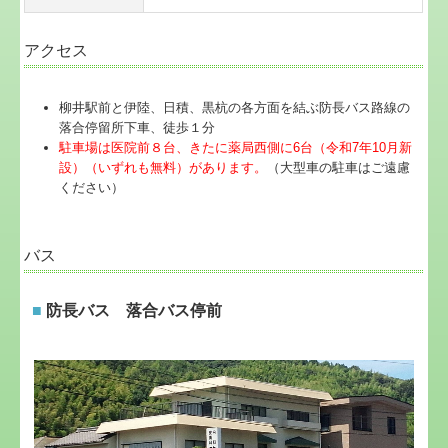
アクセス
柳井駅前と伊陸、日積、黒杭の各方面を結ぶ防長バス路線の
落合停留所下車、徒歩１分
駐車場は医院前８台、きたに薬局西側に6台（令和7年10月新
設）（いずれも無料）があります。
（大型車の駐車はご遠慮
ください）
バス
■
防長バス 落合バス停前