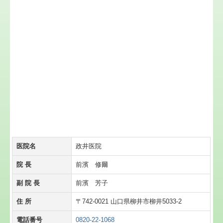
医院名
政井医院
院 長
前濱 修爾
副 院 長
前濱 芳子
住 所
〒742-0021 山口県柳井市柳井5033-2
電話番号
0820-22-1068