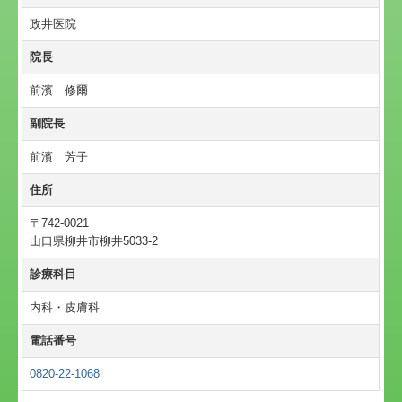
政井医院
院長
前濱 修爾
副院長
前濱 芳子
住所
〒742-0021
山口県柳井市柳井5033-2
診療科目
内科・皮膚科
電話番号
0820-22-1068