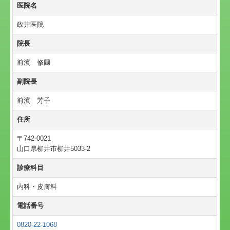
医院名
政井医院
院長
前濱 修爾
副院長
前濱 芳子
住所
〒742-0021
山口県柳井市柳井5033-2
診療科目
内科・皮膚科
電話番号
0820-22-1068