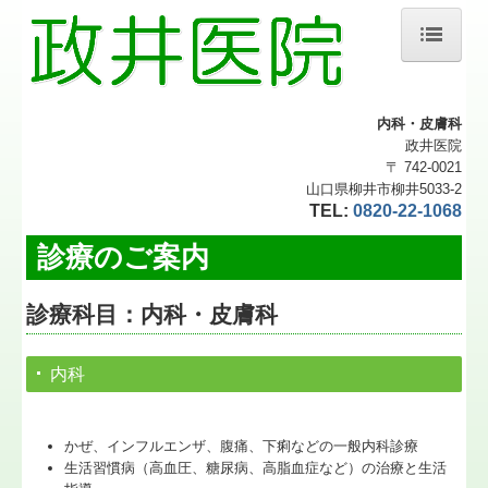
ホーム
内科・皮膚科
医師紹介
政井医院
〒 742-0021
診療のご案内
山口県柳井市柳井5033-2
TEL:
0820-22-1068
訪問診療
診療のご案内
予防接種
健診・検診
診療科目：内科・皮膚科
関係施設
内科
交通案内
施設基準
かぜ、インフルエンザ、腹痛、下痢などの一般内科診療
生活習慣病（高血圧、糖尿病、高脂血症など）の治療と生活