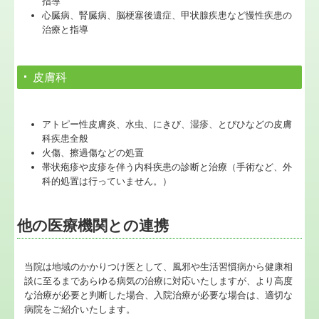
指導
心臓病、腎臓病、脳梗塞後遺症、甲状腺疾患など慢性疾患の
治療と指導
皮膚科
アトピー性皮膚炎、水虫、にきび、湿疹、とびひなどの皮膚
科疾患全般
火傷、擦過傷などの処置
帯状疱疹や皮疹を伴う内科疾患の診断と治療（手術など、外
科的処置は行っていません。）
他の医療機関との連携
当院は地域のかかりつけ医として、風邪や生活習慣病から健康相
談に至るまであらゆる病気の治療に対応いたしますが、より高度
な治療が必要と判断した場合、入院治療が必要な場合は、適切な
病院をご紹介いたします。